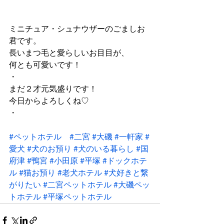
ミニチュア・シュナウザーのごましお
君です。
長いまつ毛と愛らしいお目目が、
何とも可愛いです！
・
まだ２才元気盛りです！
今日からよろしくね♡
・
#ペットホテル
#二宮
#大磯
#一軒家
#
愛犬
#犬のお預り
#犬のいる暮らし
#国
府津
#鴨宮
#小田原
#平塚
#ドックホテ
ル
#猫お預り
#老犬ホテル
#犬好きと繋
がりたい
#二宮ペットホテル
#大磯ペッ
トホテル
#平塚ペットホテル